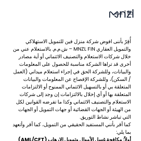
EN
|
عربي
أُقِرّ بأننى افوض شركة منزل فين للتمويل الاستهلاكي
والتمويل العقاري MNZL FIN – ش.م.م. بالاستعلام عني من
خلال شركات الاستعلام والتصنيف الائتماني أو أية مصادر
أخرى قد تراها الشركة مناسبة للحصول على المعلومات
والبيانات، وللشركة الحق في إجراء استعلام ميداني (العمل
/ السكن)، وللشركة الإفصاح عن المعلومات والبيانات
المتعلقة بي أو بالتسهيل الائتماني الممنوح أو الالتزامات
المتعلقة بها أو أي إخلال بالالتزامات إن وجد إلى شركات
الاستعلام والتصنيف الائتماني وكذا ما تفرضه القوانين لكل
من الهيئة أو الجهات القضائية أو جهات التمويل أو الجهات
التي تباشر نشاط التوريق.
كما أقر بأنني المستفيد الحقيقي من التمويل، كما أقر وأتعهد
بما يلي:
أولاً: مكافحة غسل الأموال وتمويل الإرهاب (AML/CFT)