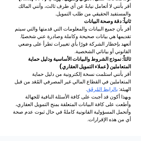
أقر بأنني لا أتعامل نيابةً عن أي طرف ثالث، وأنني المالك
والمستفيد الحقيقي من طلب التمويل.
ثانياً: دقة وصحة البيانات
أقر بأن جميع البيانات والمعلومات التي قدمتها والتي سيتم
تقديمها هي بيانات صحيحة وكاملة وصادرة عني شخصيًا.
أتعهد بإخطار الشركة فورًا بأي تغييرات تطرأ على وضعي
القانوني أو بياناتي الشخصية.
ثالثاً: نموذج الشروط والبيانات الأساسية ودليل حماية
المتعاملين (عملاء التمويل العقاري)
أقر بأنني استلمت نسخة إلكترونية من دليل حماية
المتعاملين في القطاع المالي غير المصرفي المُعَد من قبل
الهيئة:
بالرابط المُرفَق
.
وبهذا أكون قد أجبت على كافة الأسئلة النافية للجهالة
وأطعت على كافة البيانات المتعلقة بمنح التمويل العقاري،
وأتحمل المسؤولية القانونية كاملةً في حال ثبوت عدم صحة
أي من هذه الإقرارات.